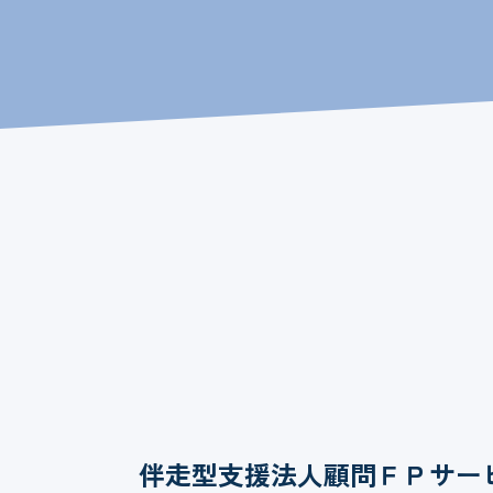
伴走型支援法人顧問ＦＰサー