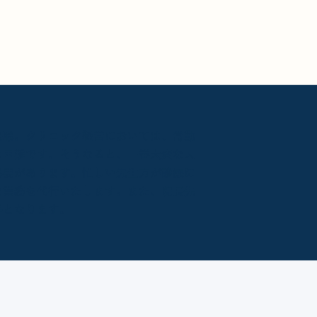
長職。クリニック経営においては、常勤
に困難です。そうなると、一番大変な人
必要があります。忙しい先生方が診療に
な業務を代行いたします。また、院長先
手となります。