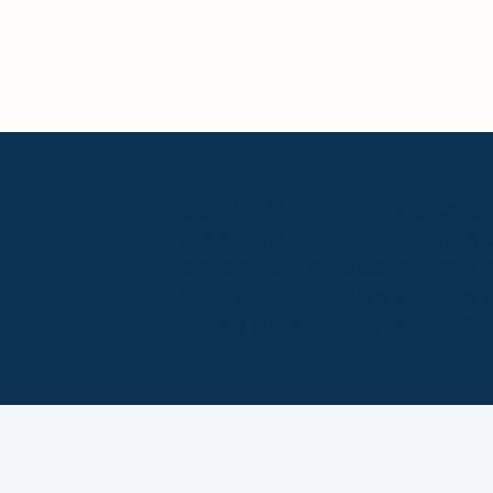
病院では在籍していて当たり前の事務
の事務長を最初から雇うことは経済的
事労務管理などを直接院長先生が担う
集中できるように、必要な時だけ必要
生に寄り添い意思決定のための相談相