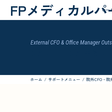
FPメディカルパ
ホー
External CFO & Office Manager Out
院外CFO・院外事務長
ホーム
/
サポートメニュー
/
院外CFO・